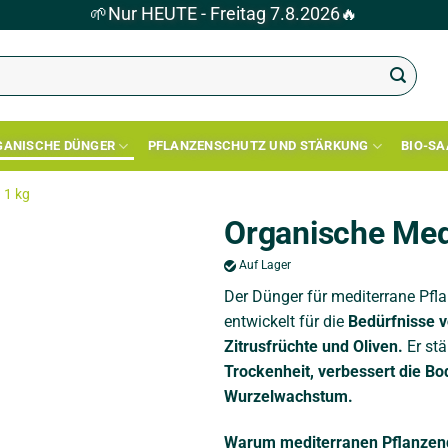
🌱
Nur HEUTE - Freitag 7.8.2026
🔥
GANISCHE DÜNGER
PFLANZENSCHUTZ UND STÄRKUNG
BIO-S
 1 kg
Organische Med
Auf Lager
Der Dünger für mediterrane Pfla
entwickelt für die
Bedürfnisse v
Zitrusfrüchte und Oliven.
Er stä
Trockenheit,
verbessert die Bo
Wurzelwachstum.
Warum mediterranen Pflanzen