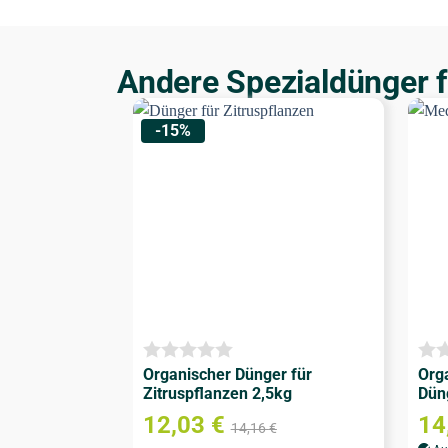
Andere Spezialdünger f
-15%
Organischer Dünger für
Org
Zitruspflanzen 2,5kg
Dün
12,03
€
14
14,16
€