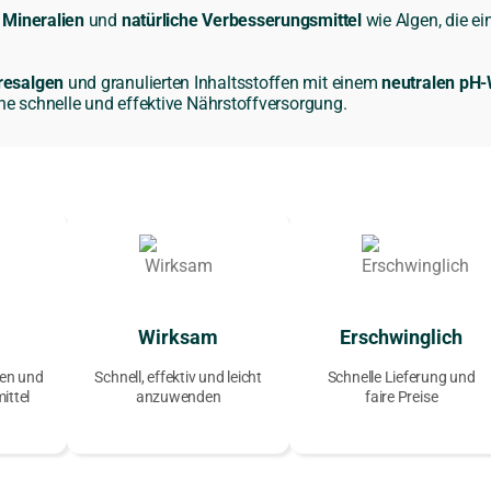
 Mineralien
und
natürliche Verbesserungsmittel
wie Algen, die e
resalgen
und granulierten Inhaltsstoffen mit einem
neutralen pH-
ine schnelle und effektive Nährstoffversorgung.
Wirksam
Erschwinglich
en und
Schnell, effektiv und leicht
Schnelle Lieferung und
ittel
anzuwenden
faire Preise