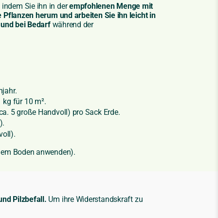
, indem Sie ihn in der
empfohlenen Menge mit
 Pflanzen herum und arbeiten Sie ihn leicht in
 und bei Bedarf
während der
hjahr.
kg für 10 m².
(ca. 5 große Handvoll) pro Sack Erde.
).
oll).
enem Boden anwenden).
nd Pilzbefall.
Um ihre Widerstandskraft zu