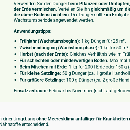
Verwenden Sie den Dünger
beim Pflanzen oder Umtopfen
der Erde vermischen.
Verteilen Sie ihn
gleichmäßig um die
die obere Bodenschicht ein
. Der Dünger sollte
im Frühjahr
Wachstumsperiode angewendet werden.
Anwendungstipps:
Frühjahr (Wachstumsbeginn):
1 kg Dünger für 25 m².
Zwischendüngung (Wachstumsphase):
1 kg für 50 m².
Herbst (nach der Ernte):
Gleiches Verhältnis wie im Frü
Für schlechten oder minderwertigen Boden:
Maximal 1 
Beim Mischen mit Erde:
1 kg für 200 l Erde oder 150 g 
Für kleine Setzlinge:
50 g Dünger (ca. 1 große Handvoll
Für größere Setzlinge:
100 g Dünger (ca. 2 große Handv
Einsatzzeitraum:
Februar bis November (nicht auf gefror
 in einer Umgebung
ohne Meeresklima anfälliger für Krankheiten u
r Nährstoffe entscheidend.